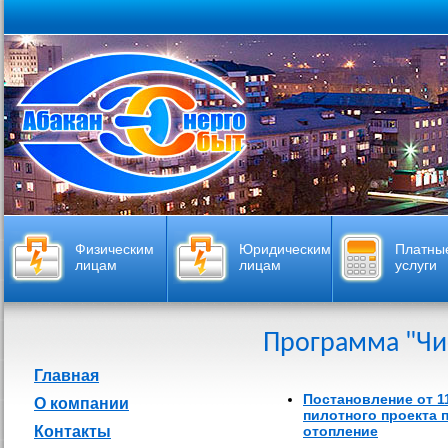
Физическим
Юридическим
Платны
лицам
лицам
услуги
Программа "Чи
Главная
Постановление от 11
О компании
пилотного проекта 
Контакты
отопление